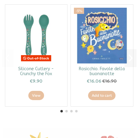
-5%
Out-of-Stock
Silicone Cutlery -
Rosicchio. Favole della
Crunchy the Fox
buonanotte
€9.90
€16.06
€16.90
View
Add to cart