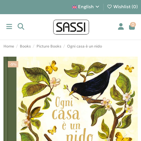
English
Wishlist (
0
)
0
Home
Books
Picture Books
Ogni casa è un nido
-5%