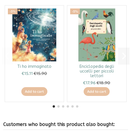
-5%
-5%
Ti ho immaginato
Enciclopedia degli
uccelli per piccoli
€15.11
€15.90
lettori
€17.96
€18.90
Add to cart
Add to cart
Customers who bought this product also bought: