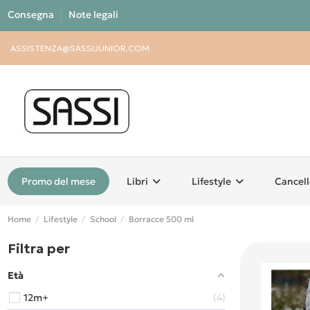
Consegna
Note legali
ASSISTENZA@SASSIJUNIOR.COM
Promo del mese
Libri
Lifestyle
Cancell
Home
Lifestyle
School
Borracce 500 ml
Filtra per
Età
12m+
4