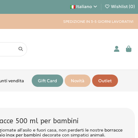
Italiano
Wishlist (
0
)
SPEDIZIONE IN 3-5 GIORNI LAVORATIVI
unti vendita
Gift Card
Novità
Outlet
acce 500 ml per bambini
giornate all'asilo e fuori casa, non perderti le nostre
borracce
iaio inox per bambini
decorate con simpatici animali.