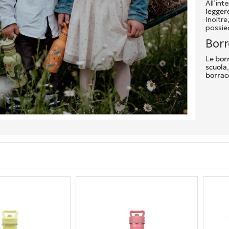
All’int
legger
Inoltre
possi
Borr
Le
borr
scuola
borrac