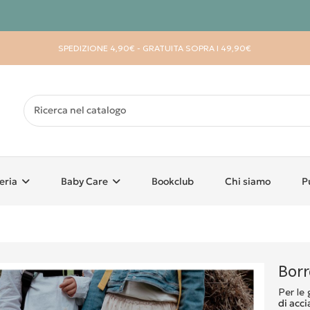
SPEDIZIONE 4,90€ - GRATUITA SOPRA I 49,90€
eria
Baby Care
Bookclub
Chi siamo
P
Borr
Per le 
di acc