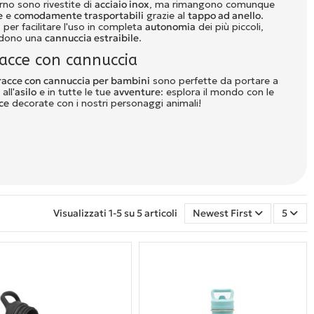
erno sono rivestite di
acciaio inox
, ma rimangono comunque
e
e
comodamente trasportabili
grazie al
tappo ad anello
.
, per facilitare l'uso in completa
autonomia
dei più piccoli,
edono una
cannuccia estraibile
.
acce con cannuccia
acce con cannuccia per bambini
sono perfette da portare a
, all'
asilo
e in tutte le tue
avventure
: esplora il mondo con le
ce
decorate con i nostri personaggi animali!
Visualizzati 1-5 su 5 articoli
Newest First
5