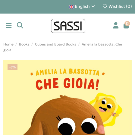
English
Wishlist (
0
)
0
Home
Books
Cubes and Board Books
Amelia la bassotta. Che
gioia!
-5%