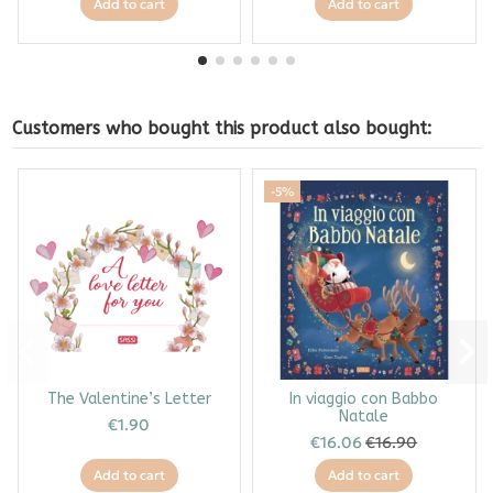
Add to cart
Add to cart
Customers who bought this product also bought:
-5%
The Valentine’s Letter
In viaggio con Babbo
Natale
€1.90
€16.06
€16.90
Add to cart
Add to cart