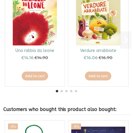
Una rabbia da leone
Verdure arrabbiate
€14.16
€14.90
€16.06
€16.90
Add to cart
Add to cart
Customers who bought this product also bought:
-5%
-5%