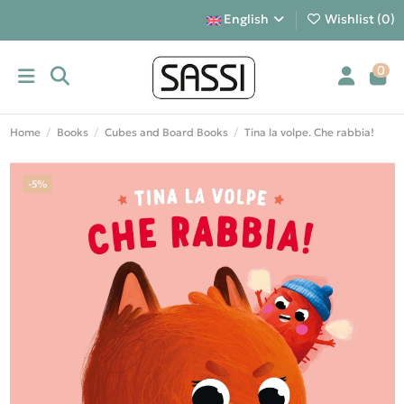
English
Wishlist (
0
)
0
Home
Books
Cubes and Board Books
Tina la volpe. Che rabbia!
-5%