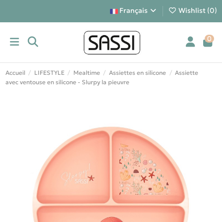
Français
Wishlist (
0
)
0
Accueil
LIFESTYLE
Mealtime
Assiettes en silicone
Assiette
avec ventouse en silicone - Slurpy la pieuvre