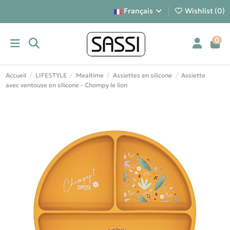
Français
Wishlist (
0
)
0
Accueil
LIFESTYLE
Mealtime
Assiettes en silicone
Assiette
avec ventouse en silicone - Chompy le lion