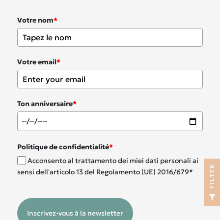
Votre nom
*
Votre email
*
Ton anniversaire
*
Politique de confidentialité
*
Acconsento al trattamento dei miei dati personali ai
R
sensi dell'articolo 13 del Regolamento (UE) 2016/679*
F
I
L
T
E
Inscrivez-vous à la newsletter