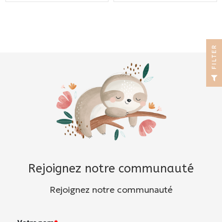
R
F
I
L
T
E
Rejoignez notre communauté
Rejoignez notre communauté