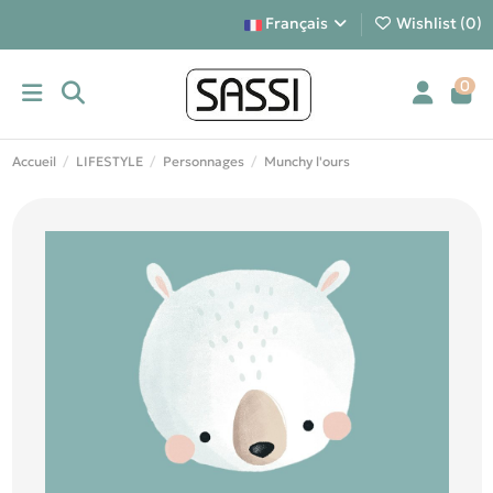
Français
Wishlist (
0
)
0
Accueil
LIFESTYLE
Personnages
Munchy l'ours