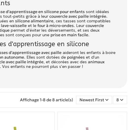
ants
sse d'apprentissage en silicone pour enfants
sont idéales
s tout-petits grâce à leur
couvercle avec paille intégrée
.
uées en
silicone alimentaire
, ces tasses sont compatibles
e
lave-vaisselle
et le
four à micro-ondes
. Leur
couvercle
tique
permet d'éviter les déversements, et ses deux
es sont conçues pour une
prise en main facile
.
es d'apprentissage en silicone
sses d'apprentissage avec paille
aideront les enfants à boire
on autonome
. Elles sont dotées de
poignées
et d'un
le avec paille intégrée
, et décorées avec des
animaux
. Vos enfants ne pourront plus s'en passer !
Affichage 1-8 de 8 article(s)
Newest First
8