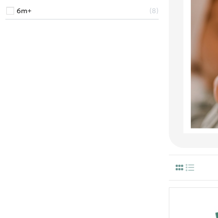
6m+
8