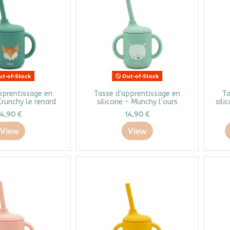
t-of-Stock
Out-of-Stock
pprentissage en
Tasse d'apprentissage en
Ta
Crunchy le renard
silicone - Munchy l’ours
sili
14,90 €
14,90 €
View
View