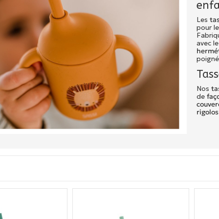
enf
Les
ta
pour le
Fabriq
avec l
hermé
poigné
Tass
Nos
ta
de
faç
couverc
rigolos