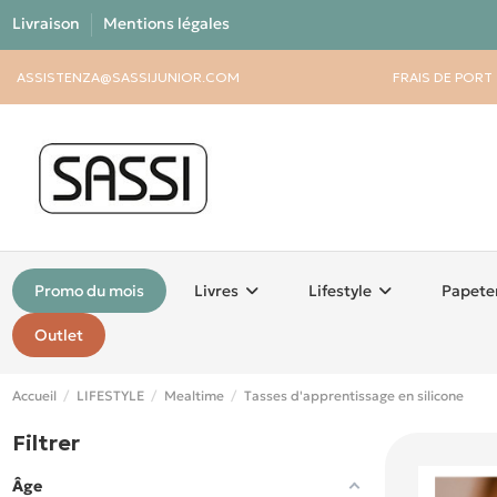
Livraison
Mentions légales
ASSISTENZA@SASSIJUNIOR.COM
FRAIS DE PORT
Promo du mois
Livres
Lifestyle
Papete
Outlet
Accueil
LIFESTYLE
Mealtime
Tasses d'apprentissage en silicone
Filtrer
Âge