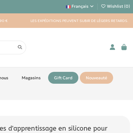
Français
Wishlist (
0
)
90 €
LES EXPÉDITIONS PEUVENT SUBIR DE LÉGERS RETARDS.
nous
Magasins
Gift Card
Nouveauté
es d'apprentissage en silicone pour