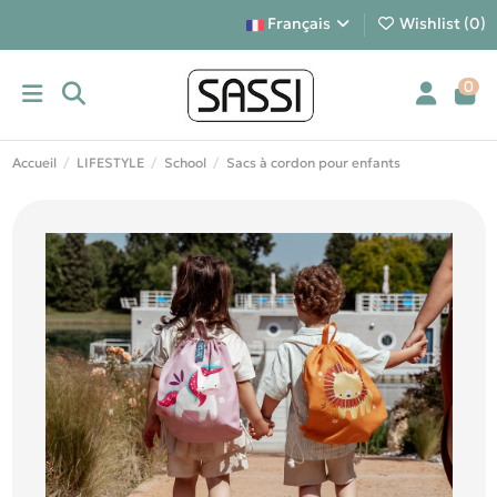
Français
Wishlist (
0
)
0
Accueil
LIFESTYLE
School
Sacs à cordon pour enfants