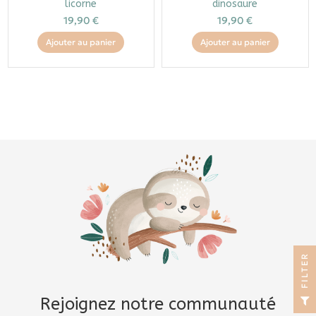
licorne
dinosaure
19,90 €
19,90 €
Ajouter au panier
Ajouter au panier
R
F
I
L
T
E
Rejoignez notre communauté