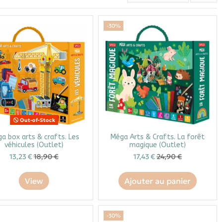
-30%
Out-of-Stock
a box arts & crafts. Les
Méga Arts & Crafts. La forêt
véhicules (Outlet)
magique (Outlet)
13,23 €
18,90 €
17,43 €
24,90 €
View
Ajouter au panier
-30%