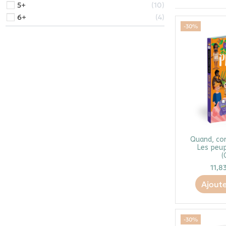
5+
10
6+
4
-30%
Quand, co
Les peu
(
11,8
Ajoute
-30%