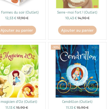
 formes du soir (Outlet)
Serre-moi fort ! (Outlet)
12,53 €
17,90 €
10,43 €
14,90 €
Ajouter au panier
Ajouter au panier
-30%
 magicien d'Oz (Outlet)
Cendrillon (Outlet)
11,13 €
15,90 €
11,13 €
15,90 €