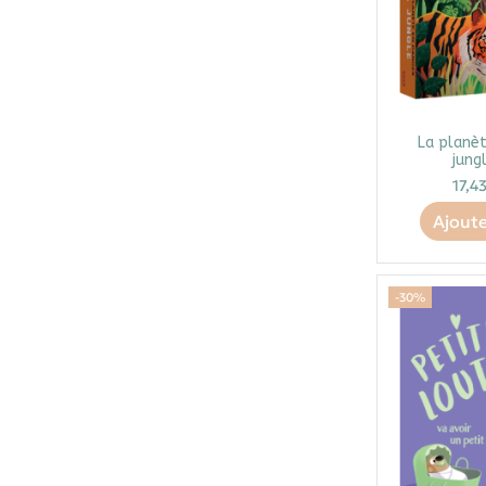
La planèt
jung
17,4
Ajoute
-30%