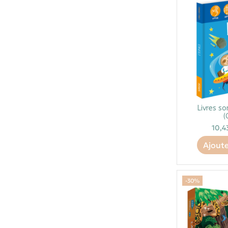
Livres so
(
10,4
Ajoute
-30%