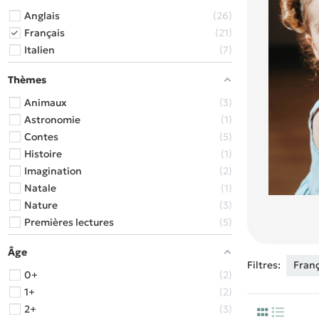
Anglais
26
Français
21
Italien
7
Thèmes
Animaux
3
Astronomie
1
Contes
5
Histoire
1
Imagination
2
Natale
1
Nature
3
Premières lectures
5
Âge
Filtres:
Fran
0+
2
1+
2
2+
3