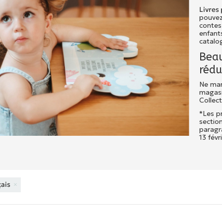
Livres
pouvez
contes
enfants
catalo
Beau
rédu
Ne man
magasin
Collect
*Les p
section
paragra
13 févr
çais