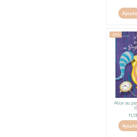
Ajoute
-30%
Alice au pa
(
11,1
Ajoute