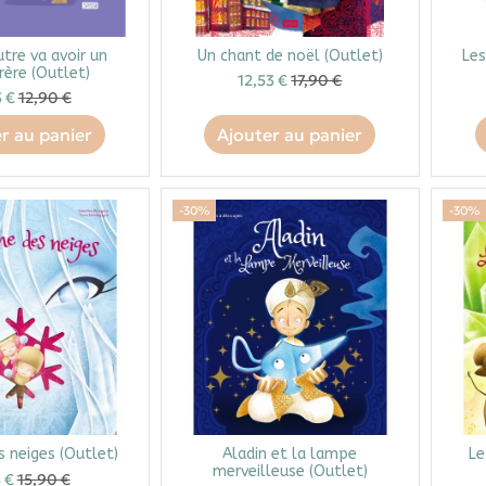
utre va avoir un
Un chant de noël (Outlet)
Les
rère (Outlet)
12,53 €
17,90 €
3 €
12,90 €
r au panier
Ajouter au panier
-30%
-30%
s neiges (Outlet)
Aladin et la lampe
Le
merveilleuse (Outlet)
3 €
15,90 €