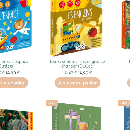
nores. L'espace
Livres sonores. Les engins de
Outlet)
chantier (Outlet)
3 €
14,90 €
10,43 €
14,90 €
r au panier
Ajouter au panier
-30%
-30%