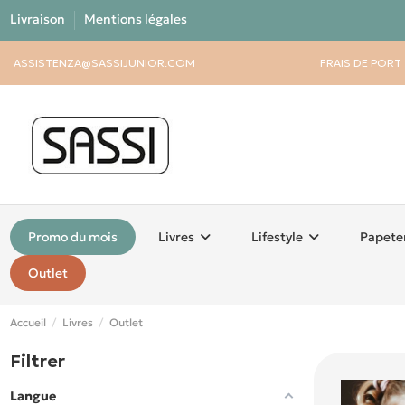
Livraison
Mentions légales
ASSISTENZA@SASSIJUNIOR.COM
FRAIS DE PORT
Promo du mois
Livres
Lifestyle
Papete
Outlet
Accueil
Livres
Outlet
Filtrer
Langue