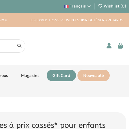
Français
Wishlist (
0
)
90 €
LES EXPÉDITIONS PEUVENT SUBIR DE LÉGERS RETARDS.
nous
Magasins
Gift Card
Nouveauté
res à prix cassés* pour enfants