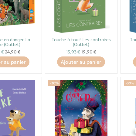
e en danger. La
Touche à tout! Les contraires
To
le (Outlet)
(Outlet)
3 €
24,90 €
13,93 €
19,90 €
r au panier
Ajouter au panier
-30%
-30%