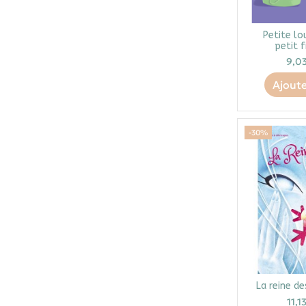
Petite lo
petit f
9,0
Ajoute
-30%
La reine de
11,1