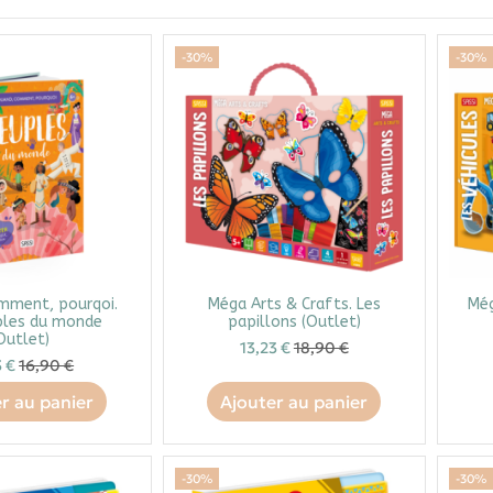
-30%
-30%
mment, pourqoi.
Méga Arts & Crafts. Les
Még
ples du monde
papillons (Outlet)
Outlet)
13,23 €
18,90 €
3 €
16,90 €
r au panier
Ajouter au panier
-30%
-30%