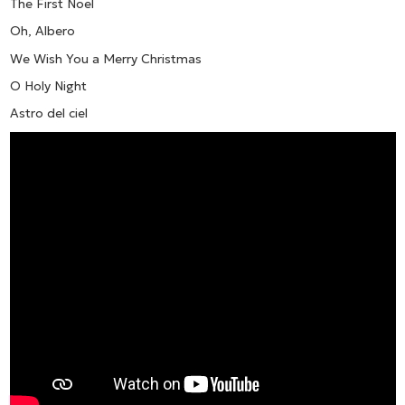
The First Noel
Oh, Albero
We Wish You a Merry Christmas
O Holy Night
Astro del ciel