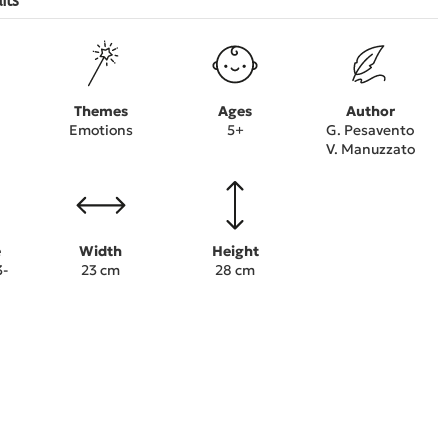
ils
Themes
Ages
Author
Emotions
5+
G. Pesavento
V. Manuzzato
e
Width
Height
3-
23 cm
28 cm