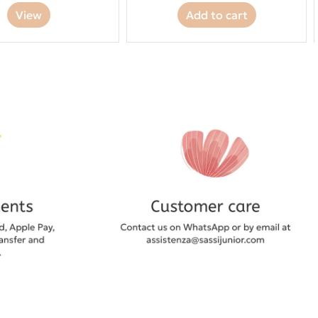
View
Add to cart