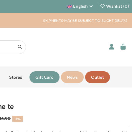
English
Wishlist (
0
)
SHIPMENTS MAY BE SUBJECT TO SLIGHT DELAYS
Stores
Gift Card
News
Outlet
me te
16.90
-5%