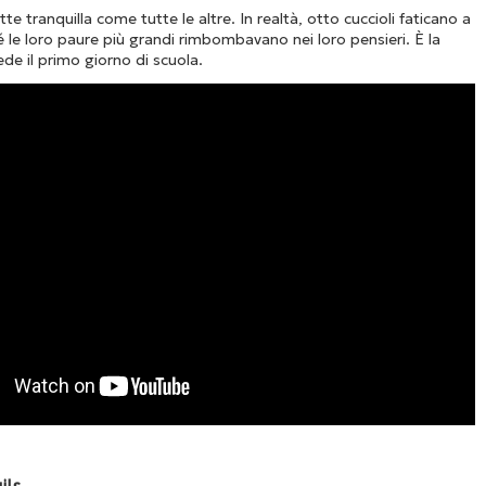
e tranquilla come tutte le altre. In realtà, otto cuccioli faticano a
 le loro paure più grandi rimbombavano nei loro pensieri. È la
de il primo giorno di scuola.