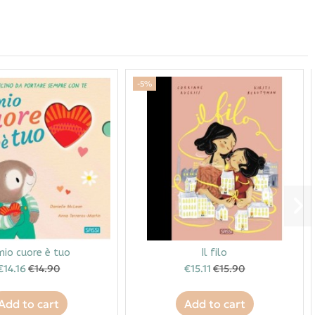
-5%
 mio cuore è tuo
Il filo
€14.16
€14.90
€15.11
€15.90
Add to cart
Add to cart