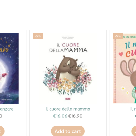
-5%
-5%
danzare
Il cuore della mamma
Il
90
€16.06
€16.90
t
Add to cart