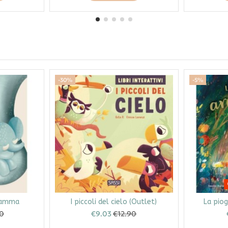
-30%
-5%
mamma
I piccoli del cielo (Outlet)
La piog
90
€9.03
€12.90