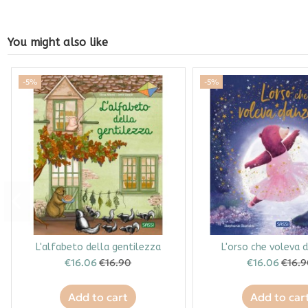
You might also like
-5%
-5%
L'alfabeto della gentilezza
L'orso che voleva 
€16.06
€16.90
€16.06
€16.
Add to cart
Add to car