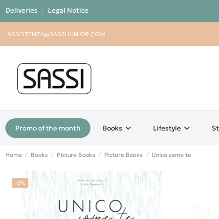
Deliveries
Legal Notice
ASSISTENZA@SASSIJUNIOR.COM
Promo of the month
Books
Lifestyle
St
Home
Books
Picture Books
Picture Books
Unico come te
-5%