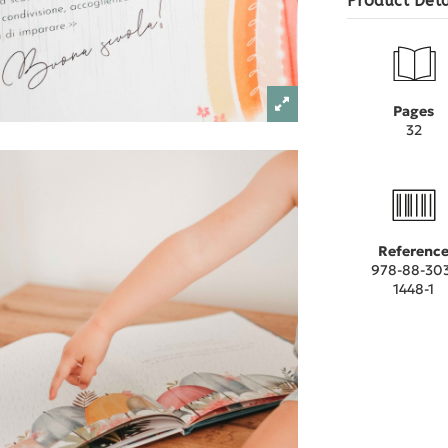
Product Deta
Pages
32
Referenc
978-88-30
1448-1