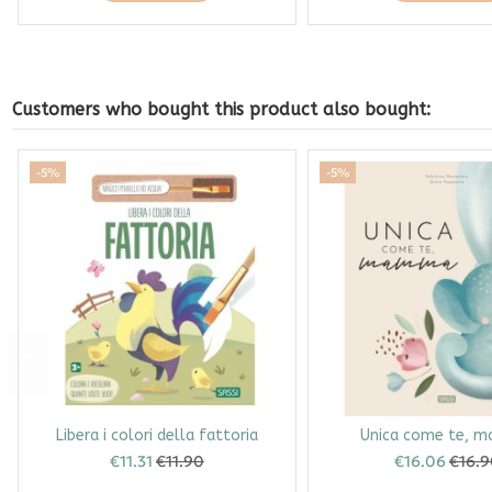
Customers who bought this product also bought:
-5%
-5%
Libera i colori della fattoria
Unica come te, 
€11.31
€11.90
€16.06
€16.