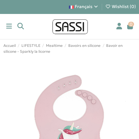
Français
Wishlist (
0
)
0
Accueil
LIFESTYLE
Mealtime
Bavoirs en silicone
Bavoir en
silicone - Sparkly la licorne