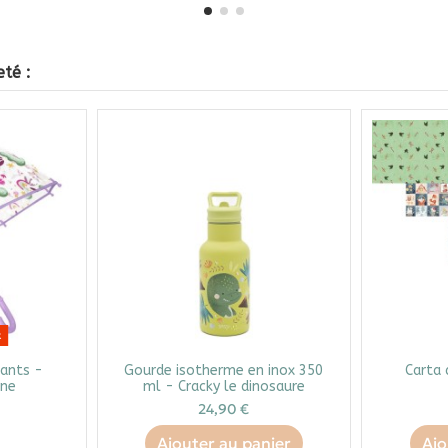
té :
k
fants -
Gourde isotherme en inox 350
Carta 
rne
ml - Cracky le dinosaure
24,90 €
Ajouter au panier
Ajo