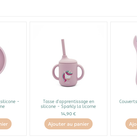
silicone -
Tasse d'apprentissage en
Couverts
rne
silicone - Sparkly la licorne
14,90 €
nier
Ajouter au panier
Ajo