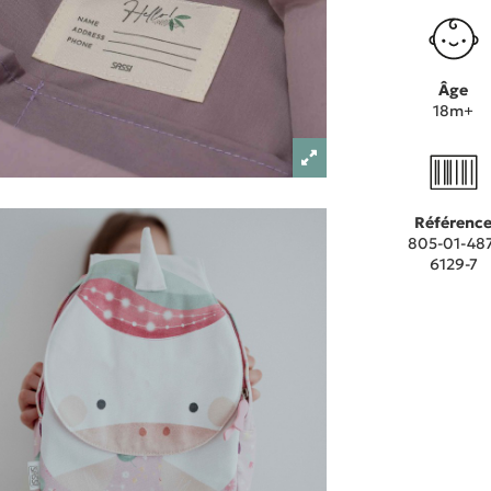
Âge
18m+
Référenc
805-01-487
6129-7