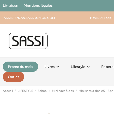
Livraison
Mentions légales
ASSISTENZA@SASSIJUNIOR.COM
FRAIS DE PORT
Promo du mois
Livres
Lifestyle
Papete
Outlet
Accueil
LIFESTYLE
School
Mini sacs à dos
Mini sacs à dos A5 - Spar