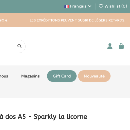
Français
Wishlist (
0
)
90 €
LES EXPÉDITIONS PEUVENT SUBIR DE LÉGERS RETARDS.
nous
Magasins
Gift Card
Nouveauté
 à dos A5 - Sparkly la licorne