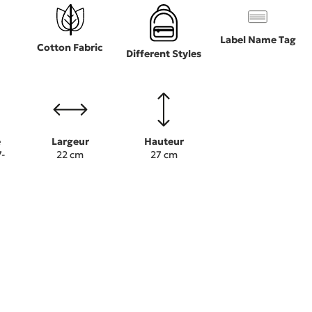
Label Name Tag
Cotton Fabric
Different Styles
e
Largeur
Hauteur
-
22 cm
27 cm