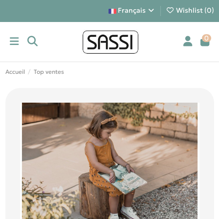
Français
Wishlist (
0
)
0
Accueil
Top ventes