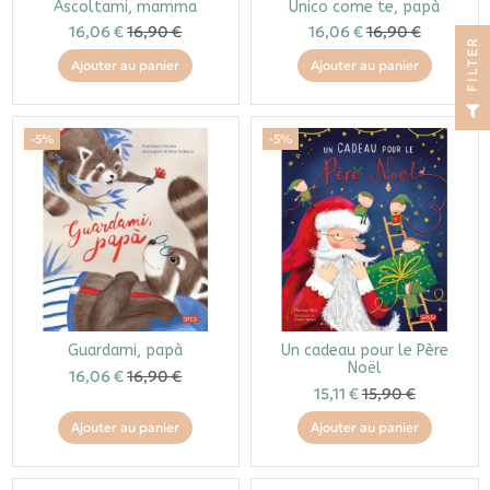
Ascoltami, mamma
Unico come te, papà
16,06 €
16,90 €
16,06 €
16,90 €
R
Ajouter au panier
Ajouter au panier
F
I
L
T
E
-5%
-5%
Guardami, papà
Un cadeau pour le Père
Noël
16,06 €
16,90 €
15,11 €
15,90 €
Ajouter au panier
Ajouter au panier