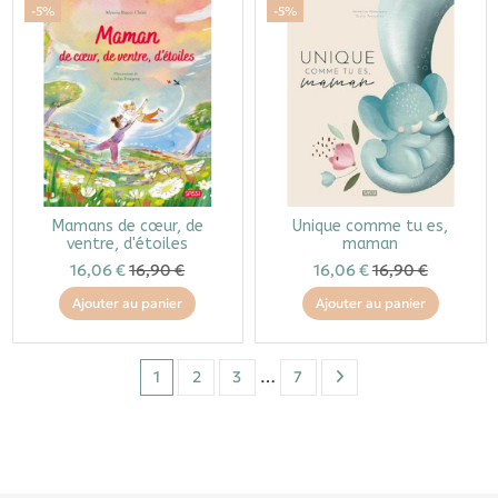
-5%
-5%
Mamans de cœur, de
Unique comme tu es,
ventre, d'étoiles
maman
16,06 €
16,90 €
16,06 €
16,90 €
Ajouter au panier
Ajouter au panier
1
2
3
…
7