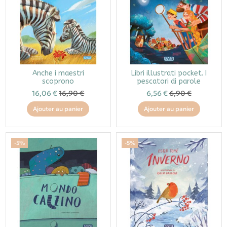
Anche i maestri
Libri illustrati pocket. I
scoprono
pescatori di parole
16,06 €
16,90 €
6,56 €
6,90 €
Ajouter au panier
Ajouter au panier
-5%
-5%