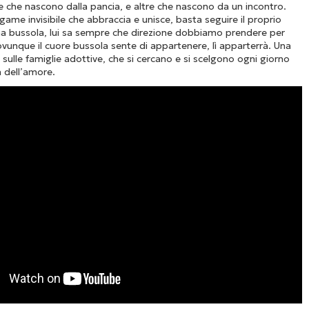
e che nascono dalla pancia, e altre che nascono da un incontro.
egame invisibile che abbraccia e unisce, basta seguire il proprio
a bussola, lui sa sempre che direzione dobbiamo prendere per
Dovunque il cuore bussola sente di appartenere, lì apparterrà. Una
 sulle famiglie adottive, che si cercano e si scelgono ogni giorno
 dell’amore.