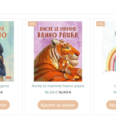
-5%
-5%
ngono
Anche le mamme hanno paura
U
 €
16,06 €
16,90 €
1
nier
Ajouter au panier
Ajo