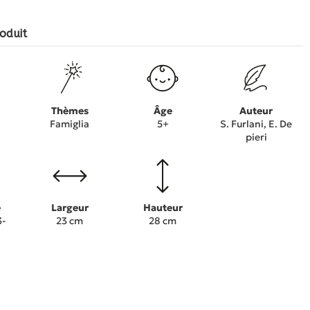
oduit
Thèmes
Âge
Auteur
Famiglia
5+
S. Furlani, E. De
pieri
e
Largeur
Hauteur
3-
23 cm
28 cm