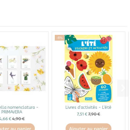
-5%
ella nomenclatura -
Livres d'activités - L'été
PRIMAVERA
7,51 €
7,90 €
4,66 €
4,90 €
uter au panier
Ajouter au panier