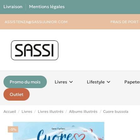
Livraison
Mentions légales
ASSISTENZA@SASSIJUNIOR.COM
FRAIS DE PORT
Promo du mois
Livres
Lifestyle
Papete
Outlet
Accueil
Livres
Livres illustrés
Albums illustrés
Cuore bussola
-5%