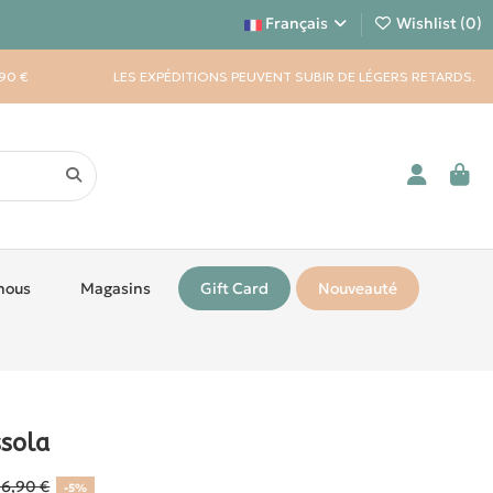
Français
Wishlist (
0
)
90 €
LES EXPÉDITIONS PEUVENT SUBIR DE LÉGERS RETARDS.
nous
Magasins
Gift Card
Nouveauté
sola
16,90 €
-5%