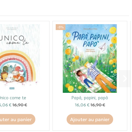
-5%
nico come te
Papà, papini, papò
6,06 €
16,90 €
16,06 €
16,90 €
uter au panier
Ajouter au panier