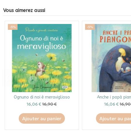
Vous aimerez aussi
-5%
-5%
Ognuno di noi è meraviglioso
Anche i papà pia
16,06 €
16,90 €
16,06 €
16,90
Ajouter au panier
Ajouter au pa