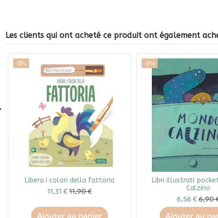
Les clients qui ont acheté ce produit ont également ache
-5%
-5%
Libera i colori della fattoria
Libri illustrati pock
Calzino
11,31 €
11,90 €
6,56 €
6,90 
Ajouter au panier
Ajouter au pa