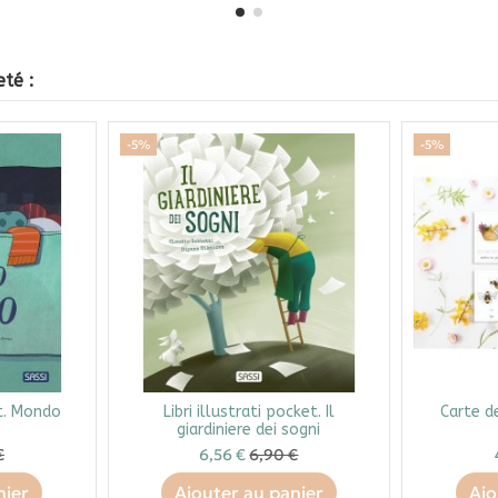
té :
-5%
-5%
et. Mondo
Libri illustrati pocket. Il
Carte d
giardiniere dei sogni
€
6,56 €
6,90 €
nier
Ajouter au panier
Ajo