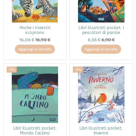
Anche i maestri
Libri illustrati pocket. I
scoprono
pescatori di parole
16,06 €
16,90 €
6,56 €
6,90 €
Aggiungi al carrello
Aggiungi al carrello
-5%
-5%
Libri illustrati pocket.
Libri illustrati pocket.
Mondo Calzino
Inverno