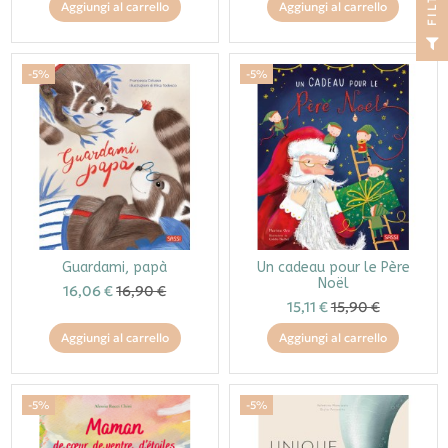
I
Aggiungi al carrello
Aggiungi al carrello
F
I
L
T
R
-5%
-5%
Guardami, papà
Un cadeau pour le Père
Noël
16,06 €
16,90 €
15,11 €
15,90 €
Aggiungi al carrello
Aggiungi al carrello
-5%
-5%