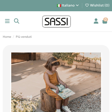
Italiano
Wishlist (
0
)
0
Home
Più venduti