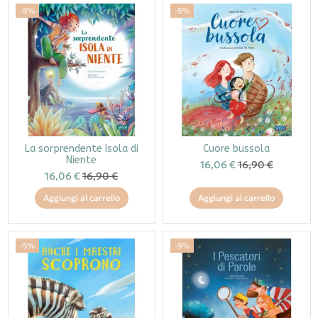
-5%
-5%
La sorprendente Isola di
Cuore bussola
Niente
16,06 €
16,90 €
16,06 €
16,90 €
Aggiungi al carrello
Aggiungi al carrello
-5%
-5%