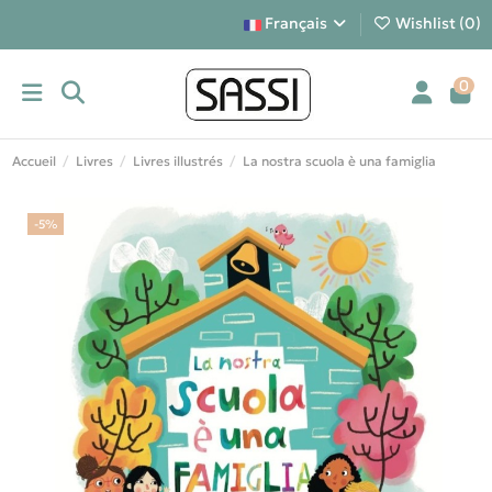
Français
Wishlist (
0
)
0
Accueil
Livres
Livres illustrés
La nostra scuola è una famiglia
-5%