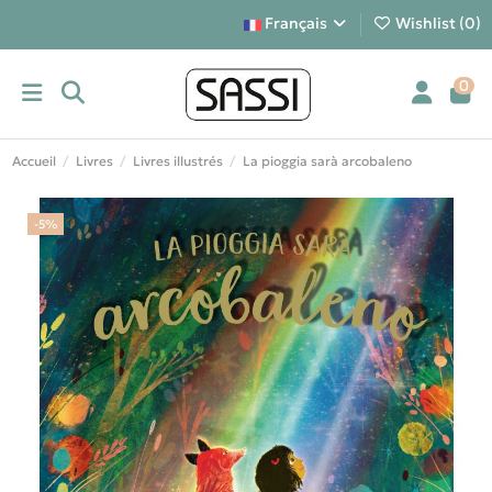
Français
Wishlist (
0
)
0
Accueil
Livres
Livres illustrés
La pioggia sarà arcobaleno
-5%