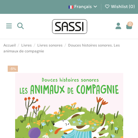
Français
Wishlist (
0
)
0
Accueil
Livres
Livres sonores
Douces histoires sonores. Les
animaux de compagnie
-5%