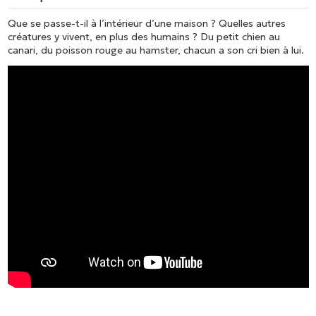
Que se passe-t-il à l’intérieur d’une maison ? Quelles autres
créatures y vivent, en plus des humains ? Du petit chien au
canari, du poisson rouge au hamster, chacun a son cri bien à lui.