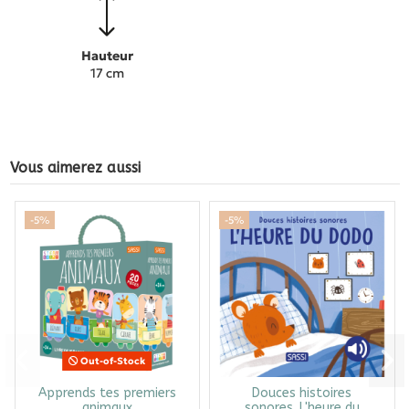
Hauteur
17 cm
Vous aimerez aussi
-5%
-5%
Out-of-Stock
Apprends tes premiers
Douces histoires
animaux
sonores. L'heure du