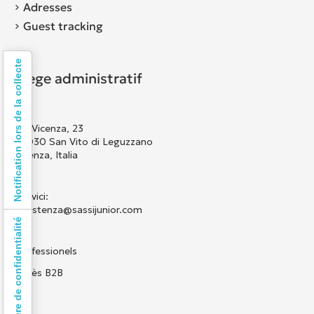
Adresses
Guest tracking
Notification lors de la collecte
Siège administratif
Via Vicenza, 23
36030 San Vito di Leguzzano
Vicenza, Italia
Scrivici:
assistenza@sassijunior.com
Vos choix en matière de confidentialité
Professionels
Accès B2B