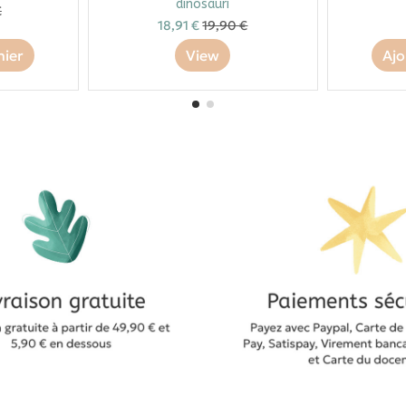
dinosauri
€
18,91 €
19,90 €
nier
View
Ajo