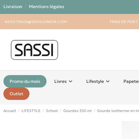
Livraison
Mentions légales
ASSISTENZA@SASSIJUNIOR.COM
FRAIS DE PORT
Promo du mois
Livres
Lifestyle
Papete
Outlet
Accueil
LIFESTYLE
School
Gourdes 350 ml
Gourde isotherme en in