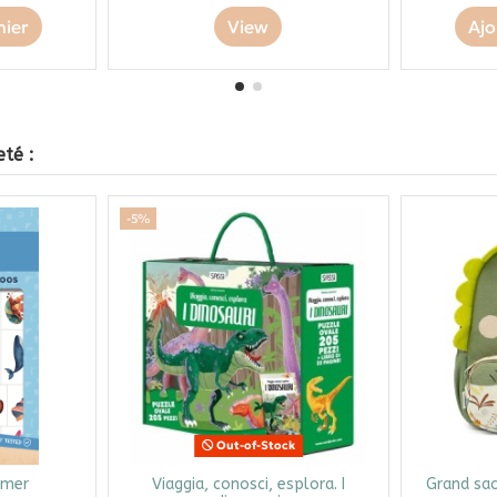
nier
View
Ajo
té :
-5%
Out-of-Stock
 mer
Viaggia, conosci, esplora. I
Grand sac