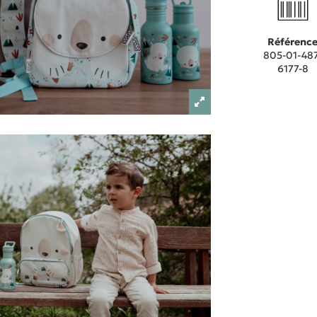
Référenc
805-01-487
6177-8