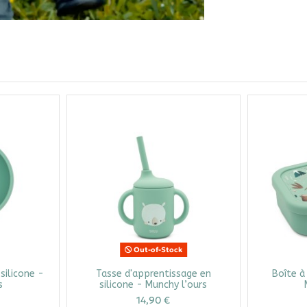
Out-of-Stock
silicone -
Tasse d'apprentissage en
Boîte à
s
silicone - Munchy l’ours
14,90 €