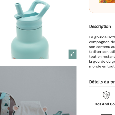
Description
La gourde isoth
compagnon de m
son contenu aus
faciliter son ut
tout en restan
la gourde du ge
monde en toute
Détails du pr
Hot And Co