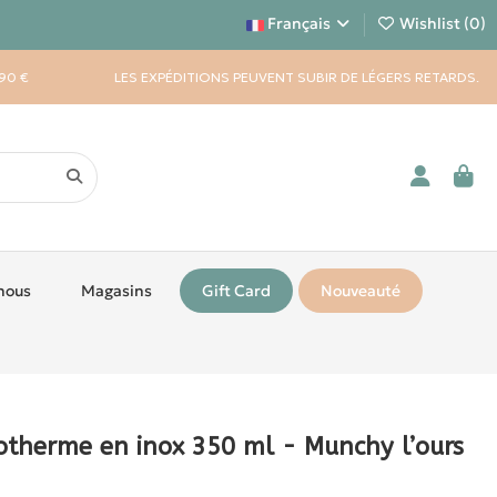
Français
Wishlist (
0
)
90 €
LES EXPÉDITIONS PEUVENT SUBIR DE LÉGERS RETARDS.
nous
Magasins
Gift Card
Nouveauté
otherme en inox 350 ml - Munchy l’ours