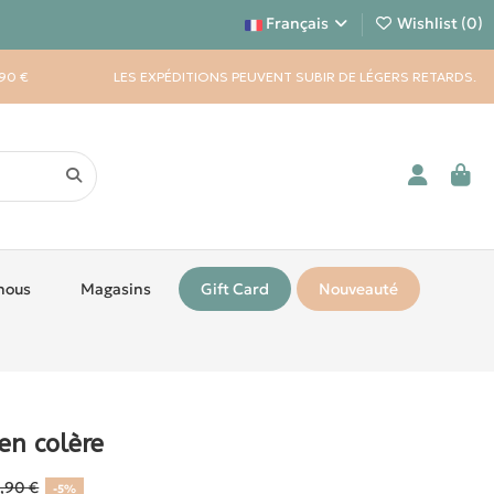
Français
Wishlist (
0
)
90 €
LES EXPÉDITIONS PEUVENT SUBIR DE LÉGERS RETARDS.
nous
Magasins
Gift Card
Nouveauté
en colère
4,90 €
-5%