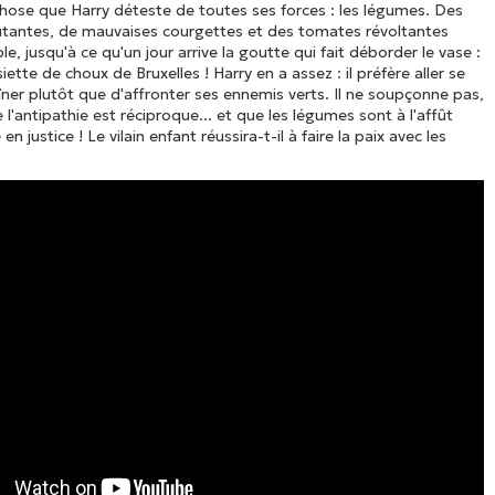
 chose que Harry déteste de toutes ses forces : les légumes. Des
tantes, de mauvaises courgettes et des tomates révoltantes
le, jusqu'à ce qu'un jour arrive la goutte qui fait déborder le vase :
iette de choux de Bruxelles ! Harry en a assez : il préfère aller se
ner plutôt que d'affronter ses ennemis verts. Il ne soupçonne pas,
l'antipathie est réciproque... et que les légumes sont à l'affût
en justice ! Le vilain enfant réussira-t-il à faire la paix avec les