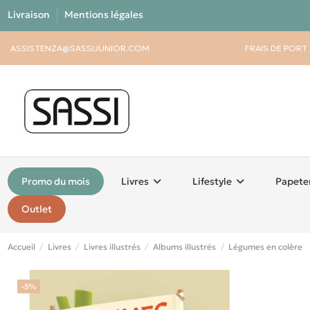
Livraison
Mentions légales
ASSISTENZA@SASSIJUNIOR.COM
FRAIS DE PORT
Promo du mois
Livres
Lifestyle
Papete
Outlet
Accueil
Livres
Livres illustrés
Albums illustrés
Légumes en colère
-5%