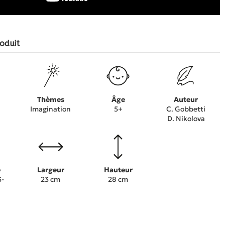
oduit
Thèmes
Âge
Auteur
Imagination
5+
C. Gobbetti
D. Nikolova
e
Largeur
Hauteur
3-
23 cm
28 cm