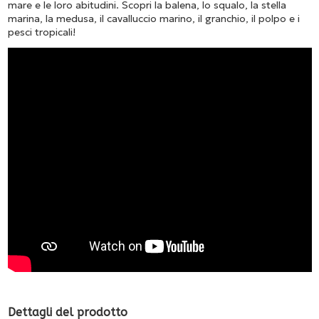
mare e le loro abitudini. Scopri la balena, lo squalo, la stella
marina, la medusa, il cavalluccio marino, il granchio, il polpo e i
pesci tropicali!
Dettagli del prodotto