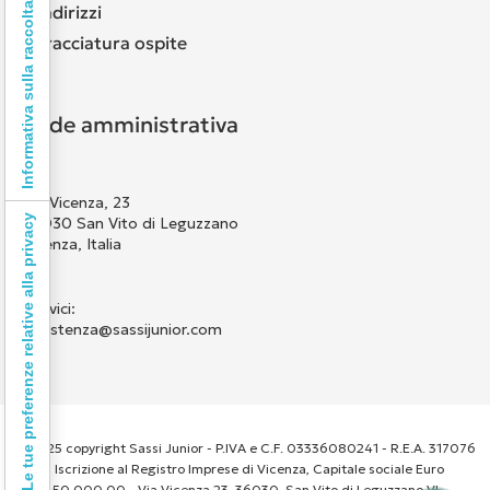
Informativa sulla raccolta
Indirizzi
Tracciatura ospite
Sede amministrativa
Via Vicenza, 23
Le tue preferenze relative alla privacy
36030 San Vito di Leguzzano
Vicenza, Italia
Scrivici:
assistenza@sassijunior.com
© 2025 copyright Sassi Junior - P.IVA e C.F. 03336080241 - R.E.A. 317076
- Iscrizione al Registro Imprese di Vicenza, Capitale sociale Euro
50.000,00 - Via Vicenza 23, 36030, San Vito di Leguzzano VI