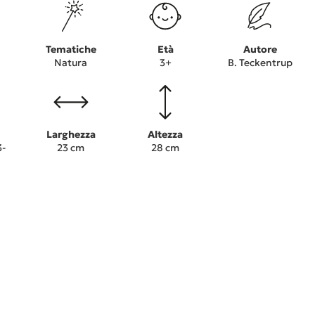
Tematiche
Età
Autore
Natura
3+
B. Teckentrup
Larghezza
Altezza
3-
23 cm
28 cm