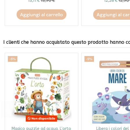
15,11 €
15,90 €
12,26 €
12,90
Aggiungi al carrello
Aggiungi al car
I clienti che hanno acquistato questo prodotto hanno 
-5%
-5%
Non disponibile
Magico puzzle ad acqua. L'orto
Libera i colori de