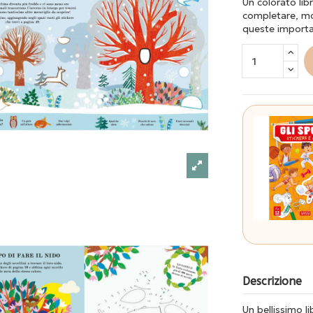
Un colorato libr
completare, mos
queste importan
Descrizione
Un bellissimo li