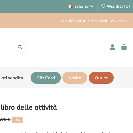
Italiano
Wishlist (
0
)
SPEDIZIONE IN 3-5 GIORNI LAVORATIVI
unti vendita
Gift Card
Novità
Outlet
 libro delle attività
4,90 €
-5%