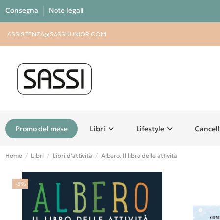
Consegna
Note legali
ASSISTENZA@SASSIJUNIOR.COM
Promo del mese
Libri
Lifestyle
Cancell
Home
Libri
Libri d'attività
Albero. Il libro delle attività
-5%