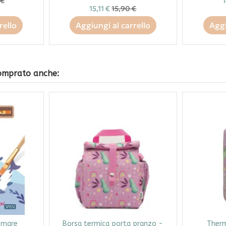
 €
1
15,11 €
15,90 €
rello
Aggiungi al carrello
Aggi
comprato anche:
l mare
Borsa termica porta pranzo -
Ther