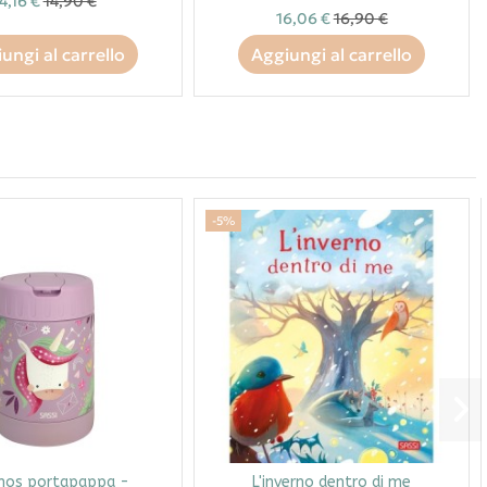
4,16 €
14,90 €
16,06 €
16,90 €
ungi al carrello
Aggiungi al carrello
-5%
mos portapappa -
L'inverno dentro di me