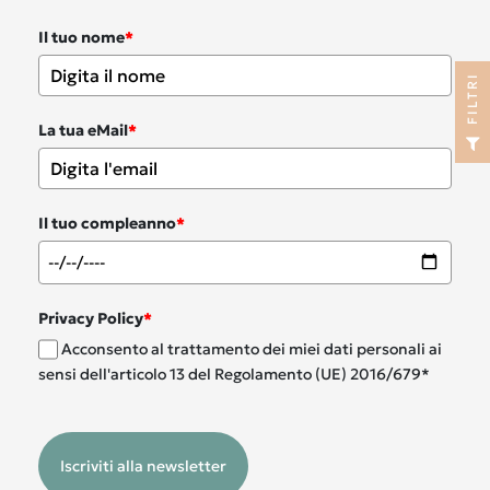
Il tuo nome
*
I
La tua eMail
*
F
I
L
T
R
Il tuo compleanno
*
Privacy Policy
*
Acconsento al trattamento dei miei dati personali ai
sensi dell'articolo 13 del Regolamento (UE) 2016/679*
Iscriviti alla newsletter