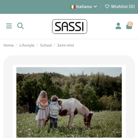
Italiano
Wishlist (
0
)
0
Home
Lifestyle
School
Zaini mini