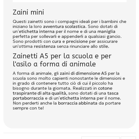
Zaini mini
Questi zainetti sono i compagni ideali per i bambini che
iniziano la loro
avventura scolastica
. Sono dotati di
un’
etichetta interna
per il nome e di una
maniglia
perfetta per sollevarli e appenderli a qualsiasi gancio.
Sono prodotti con
cura
e
precisione
per assicurare
un'ottima
resistenza
senza rinunciare allo
stile.
Zainetti A5 per la scuola e per
l'asilo a forma di animale
A forma di animale, gli
zaini di dimensione A5
per la
scuola sono molto capienti nonostante le dimensioni e
in grado di contenere tutto ciò di cui il piccolo ha
bisogno durante la giornata. Realizzati in
cotone
traspirante di alta qualità,
sono dotati di una
tasca
portaborraccia
e di un’
etichetta interna
per il nome.
Non perderti anche la
borraccia abbinata
da portare
sempre con te!