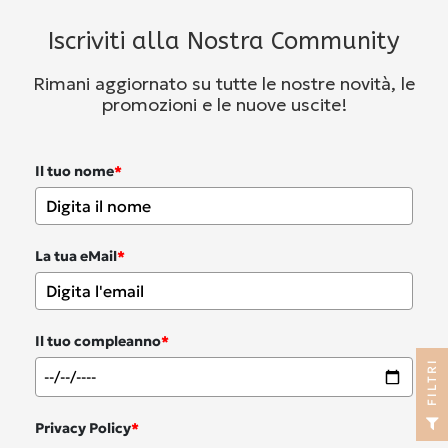
Iscriviti alla Nostra Community
Rimani aggiornato su tutte le nostre novità, le
promozioni e le nuove uscite!
Il tuo nome
*
La tua eMail
*
Il tuo compleanno
*
I
F
I
L
T
R
Privacy Policy
*