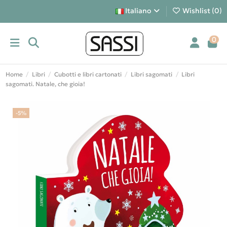
Italiano
Wishlist (
0
)
0
Home
Libri
Cubotti e libri cartonati
Libri sagomati
Libri
sagomati. Natale, che gioia!
-5%