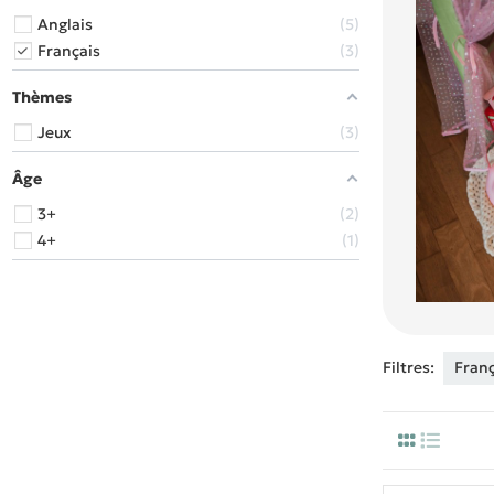
Anglais
5
Français
3
Thèmes
Jeux
3
Âge
3+
2
4+
1
Filtres:
Fran