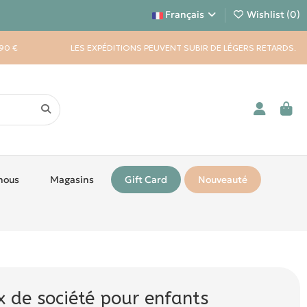
Français
Wishlist (
0
)
90 €
LES EXPÉDITIONS PEUVENT SUBIR DE LÉGERS RETARDS.
nous
Magasins
Gift Card
Nouveauté
x de société pour enfants