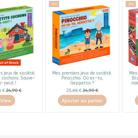
-5%
-5%
t-of-Stock
s jeux de société.
Mes premiers jeux de société.
Mes 
s cochons. Sauve-
Pinocchio. Où es-tu,
Bl
i-peut !
Geppetto ?
nai
6 €
24,90 €
23,66 €
24,90 €
View
Ajouter au panier