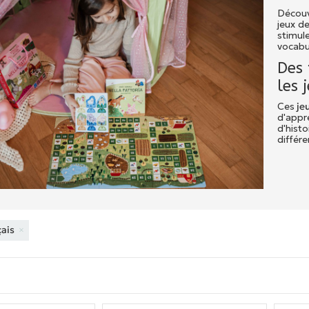
Décou
jeux de
stimule
vocabu
Des 
les 
Ces
jeu
d'appr
d'histo
différ
çais