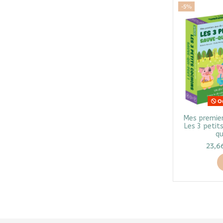
-5%
Ou
Mes premier
Les 3 petit
qu
23,6