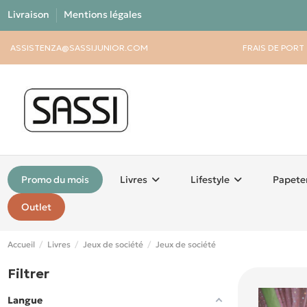
Livraison
Mentions légales
ASSISTENZA@SASSIJUNIOR.COM
FRAIS DE PORT
Promo du mois
Livres
Lifestyle
Papete
Outlet
Accueil
Livres
Jeux de société
Jeux de société
Filtrer
Langue