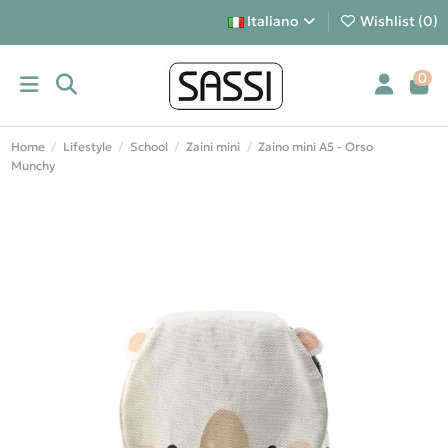
Italiano
Wishlist (
0
)
0
Home
Lifestyle
School
Zaini mini
Zaino mini A5 - Orso
Munchy