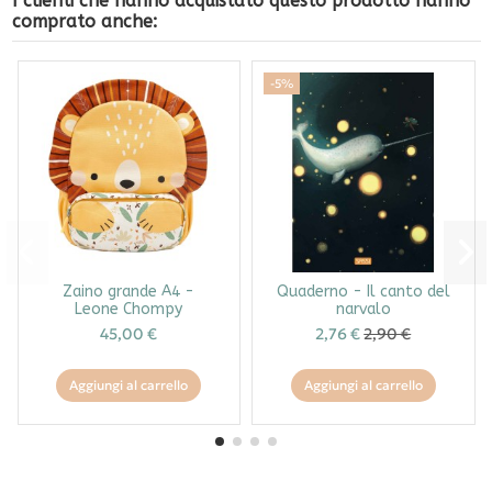
I clienti che hanno acquistato questo prodotto hanno
comprato anche:
-5%
Zaino grande A4 -
Quaderno - Il canto del
Leone Chompy
narvalo
45,00 €
2,76 €
2,90 €
Aggiungi al carrello
Aggiungi al carrello