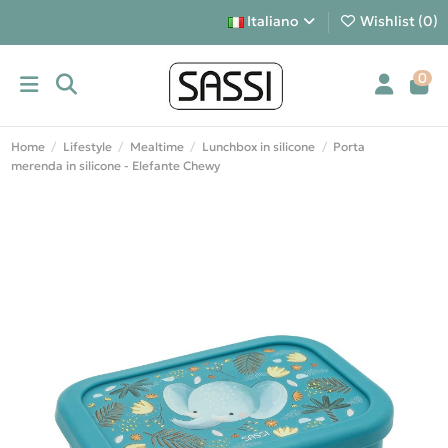
Italiano
Wishlist (
0
)
0
Home
Lifestyle
Mealtime
Lunchbox in silicone
Porta
merenda in silicone - Elefante Chewy