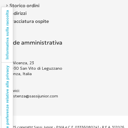
Storico ordini
Informativa sulla raccolta
Indirizzi
Tracciatura ospite
Sede amministrativa
Via Vicenza, 23
Le tue preferenze relative alla privacy
36030 San Vito di Leguzzano
Vicenza, Italia
Scrivici:
assistenza@sassijunior.com
© 2025 copyright Sassi Junior - P.IVA e C.F. 03336080241 - R.E.A. 317076