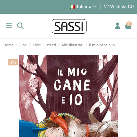
Italiano
Wishlist (
0
)
0
Home
Libri
Libri illustrati
Albi illustrati
Il mio cane e io
-5%