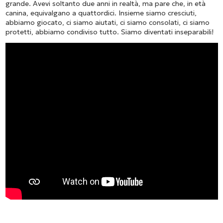
grande. Avevi soltanto due anni in realtà, ma pare che, in età
canina, equivalgano a quattordici. Insieme siamo cresciuti,
abbiamo giocato, ci siamo aiutati, ci siamo consolati, ci siamo
protetti, abbiamo condiviso tutto. Siamo diventati inseparabili!