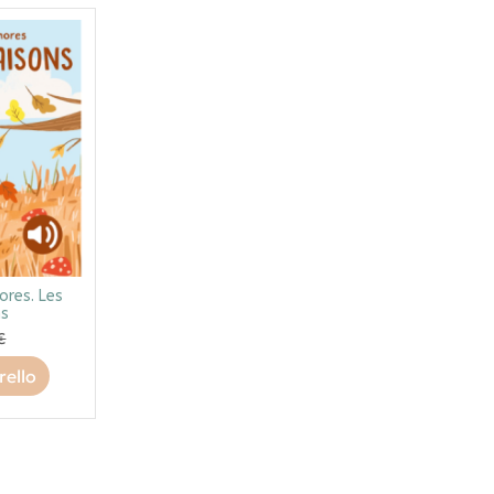
ores. Les
ns
€
rello