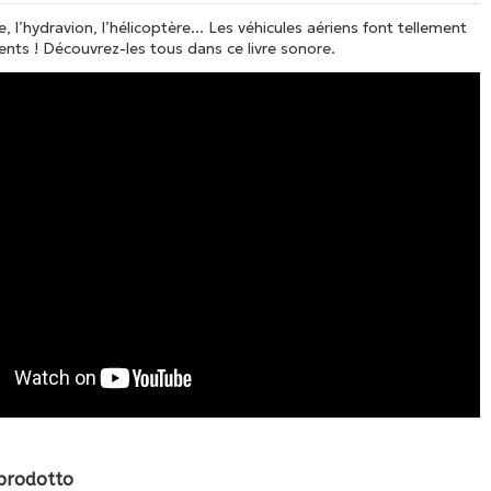
, l’hydravion, l’hélicoptère... Les véhicules aériens font tellement
rents ! Découvrez-les tous dans ce livre sonore.
 prodotto