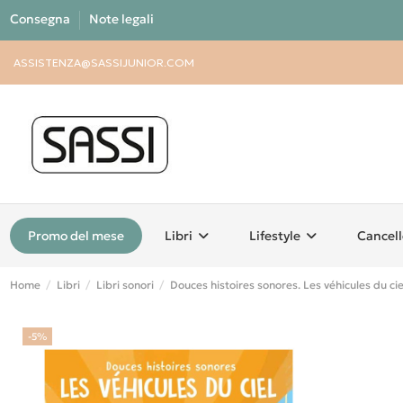
Consegna
Note legali
ASSISTENZA@SASSIJUNIOR.COM
Promo del mese
Libri
Lifestyle
Cancell
Home
Libri
Libri sonori
Douces histoires sonores. Les véhicules du cie
-5%