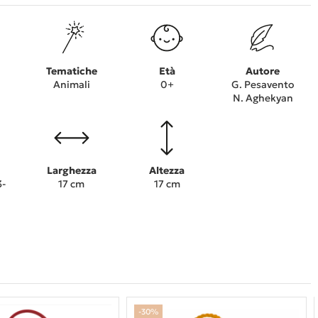
Tematiche
Età
Autore
Animali
0+
G. Pesavento
N. Aghekyan
Larghezza
Altezza
3-
17 cm
17 cm
-30%