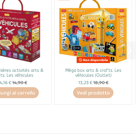
Non disponibile
ières activités arts &
Méga box arts & crafts. Les
ts. Les véhicules
véhicules (Outlet)
4,16 €
14,90 €
13,23 €
18,90 €
ungi al carrello
Vedi prodotto