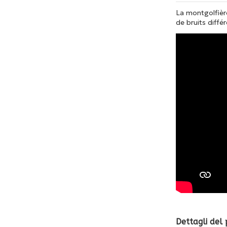
La montgolfière
de bruits diffé
Dettagli del