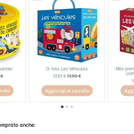
hantier
Q-box. Les Véhicules
Mes prem
craf
 €
17,01 €
17,90 €
1
rello
Aggiungi al carrello
Aggi
comprato anche: