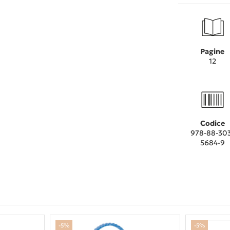
Pagine
12
Codice
978-88-30
5684-9
-5%
-5%