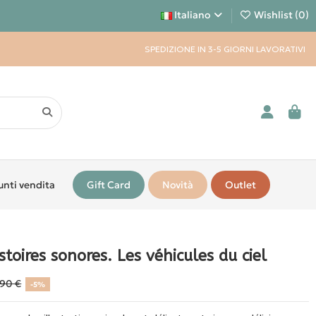
Italiano
Wishlist (
0
)
SPEDIZIONE IN 3-5 GIORNI LAVORATIVI
unti vendita
Gift Card
Novità
Outlet
stoires sonores. Les véhicules du ciel
,90 €
-5%