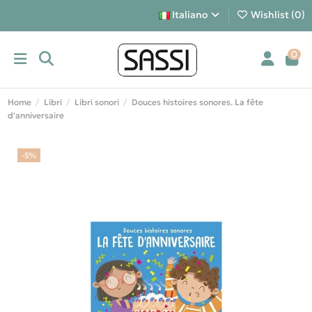
Italiano
Wishlist (
0
)
0
Home
Libri
Libri sonori
Douces histoires sonores. La fête
d'anniversaire
-5%