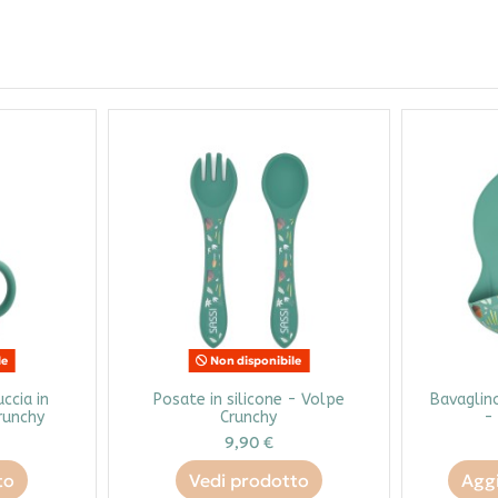
le
Non disponibile
ccia in
Posate in silicone - Volpe
Bavaglino
runchy
Crunchy
-
9,90 €
to
Vedi prodotto
Aggi