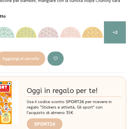
silicone per bambini, mangiare con la curiosa volpe Crunchy sarà
tto
+2
Aggiungi al carrello
Oggi in regalo per te!
Usa il codice sconto
SPORT26
per ricevere in
regalo "Stickers e attività. Gli sport" con
l'acquisto di almeno 35€
SPORT26