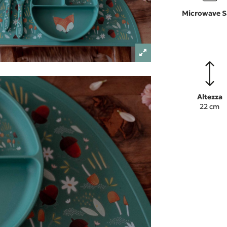
Microwave S
Altezza
22 cm