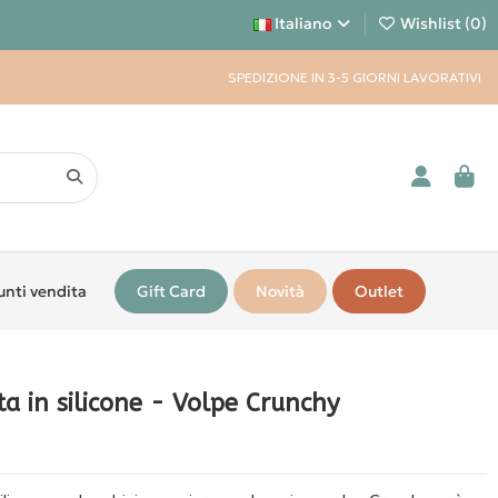
Italiano
Wishlist (
0
)
SPEDIZIONE IN 3-5 GIORNI LAVORATIVI
unti vendita
Gift Card
Novità
Outlet
ta in silicone - Volpe Crunchy