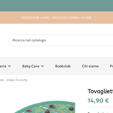
SPEDIZIONE 4,90€ - GRATUITA SOPRA I 49,90€
eria
Baby Care
Bookclub
Chi siamo
P
cone - Volpe Crunchy
Tovagliet
14,90 €