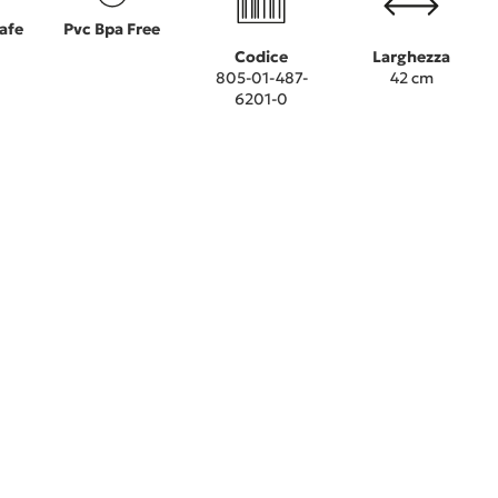
afe
Pvc Bpa Free
Codice
Larghezza
805-01-487-
42 cm
6201-0