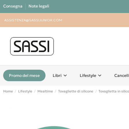
Consegna
Note legali
ASSISTENZA@SASSIJUNIOR.COM
Promo del mese
Libri
Lifestyle
Cancell
Home
Lifestyle
Mealtime
Tovagliette di silicone
Tovaglietta in sili