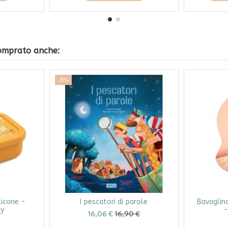
comprato anche:
-5%
licone -
I pescatori di parole
Bavaglino
py
-
16,06 €
16,90 €