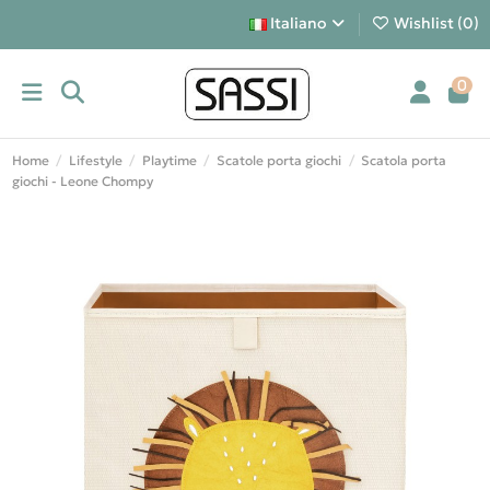
Italiano
Wishlist (
0
)
0
Home
Lifestyle
Playtime
Scatole porta giochi
Scatola porta
giochi - Leone Chompy