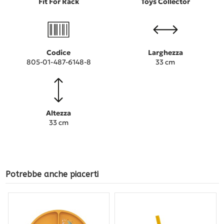
Fit For Rack
Toys Collector
Codice
Larghezza
805-01-487-6148-8
33 cm
Altezza
33 cm
Potrebbe anche piacerti