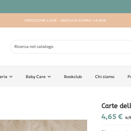
SPEDIZIONE 4,90€ - GRATUITA SOPRA I 49,90€
eria
Baby Care
Bookclub
Chi siamo
P
Carte de
4,65 €
4,