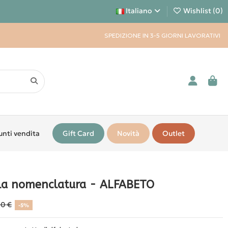
Italiano
Wishlist (
0
)
SPEDIZIONE IN 3-5 GIORNI LAVORATIVI
unti vendita
Gift Card
Novità
Outlet
lla nomenclatura - ALFABETO
90 €
-5%