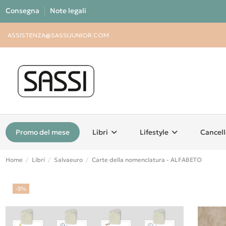
Consegna
Note legali
ASSISTENZA@SASSIJUNIOR.COM
Promo del mese
Libri
Lifestyle
Cancell
Home
Libri
Salvaeuro
Carte della nomenclatura - ALFABETO
-5%