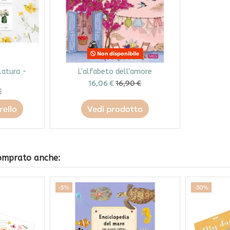
Non disponibile
latura -
L'alfabeto dell'amore
16,06 €
16,90 €
€
rello
Vedi prodotto
comprato anche:
-5%
-30%