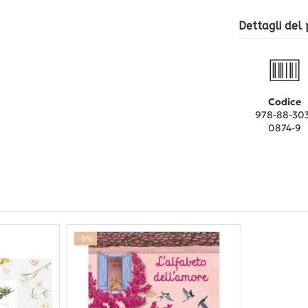
Dettagli del
Codice
978-88-30
0874-9
-5%