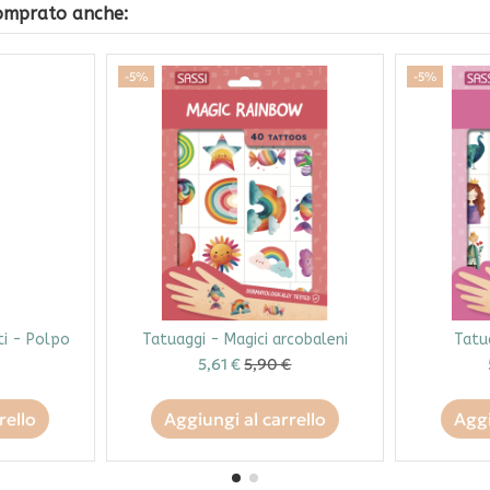
comprato anche:
-5%
-5%
ti - Polpo
Tatuaggi - Magici arcobaleni
Tatu
5,61 €
5,90 €
rello
Aggiungi al carrello
Aggi