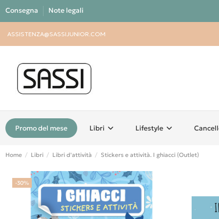
Consegna
Note legali
ASSISTENZA@SASSIJUNIOR.COM
Promo del mese
Libri
Lifestyle
Cancell
Home
Libri
Libri d'attività
Stickers e attività. I ghiacci (Outlet)
-30%