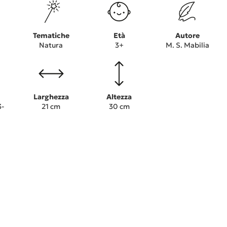
Tematiche
Età
Autore
Natura
3+
M. S. Mabilia
Larghezza
Altezza
3-
21 cm
30 cm