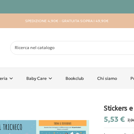
SPEDIZIONE 4,90€ - GRATUITA SOPRA I 49,90€
eria
Baby Care
Bookclub
Chi siamo
P
Stickers e
5,53 €
7,9