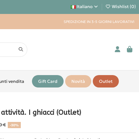
Italiano
Wishlist (
0
)
SPEDIZIONE IN 3-5 GIORNI LAVORATIVI
unti vendita
Gift Card
Novità
Outlet
 attività. I ghiacci (Outlet)
0 €
-30%