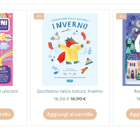
-5%
-5%
i unicorni
Giochiamo nella natura. Inverno
Ra
16,06 €
16,90 €
1
rello
Aggiungi al carrello
Aggi