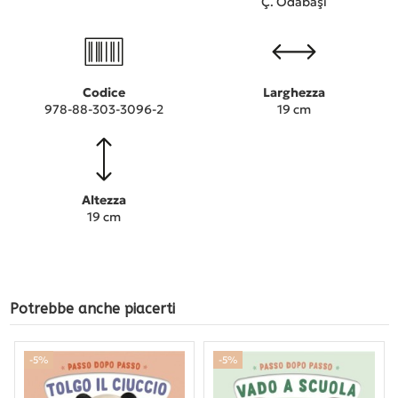
Ç. Odabaşı
Codice
Larghezza
978-88-303-3096-2
19 cm
Altezza
19 cm
Potrebbe anche piacerti
-5%
-5%