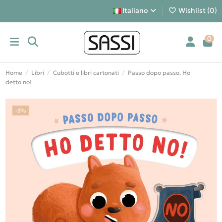
Italiano
Wishlist (
0
)
0
Home
Libri
Cubotti e libri cartonati
Passo dopo passo. Ho
detto no!
-5%