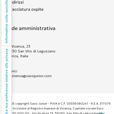
Informativa sulla raccolta
Indirizzi
Tracciatura ospite
Sede amministrativa
Via Vicenza, 23
Le tue preferenze relative alla privacy
36030 San Vito di Leguzzano
Vicenza, Italia
Scrivici:
assistenza@sassijunior.com
© 2025 copyright Sassi Junior - P.IVA e C.F. 03336080241 - R.E.A. 317076
- Iscrizione al Registro Imprese di Vicenza, Capitale sociale Euro
50.000,00 - Via Vicenza 23, 36030, San Vito di Leguzzano VI