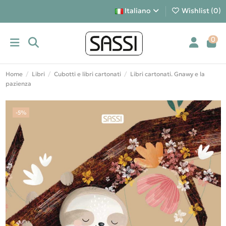
Italiano
Wishlist (
0
)
0
Home
Libri
Cubotti e libri cartonati
Libri cartonati. Gnawy e la
pazienza
-5%