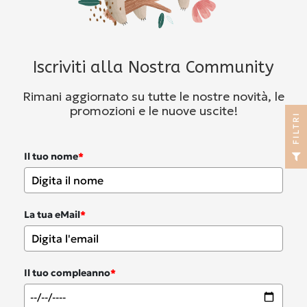
Iscriviti alla Nostra Community
Rimani aggiornato su tutte le nostre novità, le
promozioni e le nuove uscite!
I
F
I
L
T
R
Il tuo nome
*
La tua eMail
*
Il tuo compleanno
*