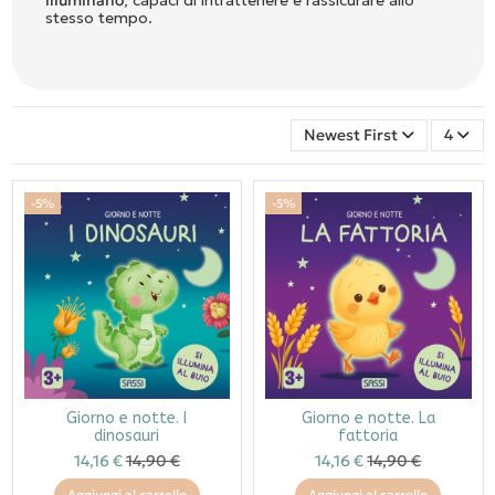
illuminano
, capaci di intrattenere e rassicurare allo
stesso tempo.
Newest First
4
-5%
-5%
Giorno e notte. I
Giorno e notte. La
dinosauri
fattoria
14,16 €
14,90 €
14,16 €
14,90 €
Aggiungi al carrello
Aggiungi al carrello