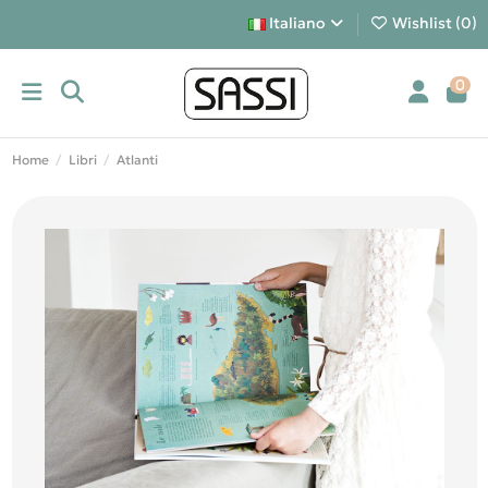
Italiano
Wishlist (
0
)
0
Home
Libri
Atlanti