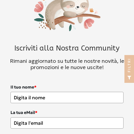
Iscriviti alla Nostra Community
Rimani aggiornato su tutte le nostre novità, le
I
promozioni e le nuove uscite!
F
I
L
T
R
Il tuo nome
*
La tua eMail
*